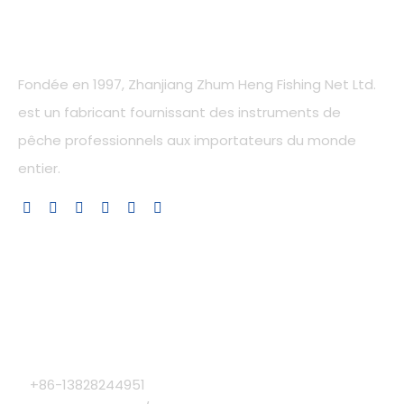
Notre compagnie
Fondée en 1997, Zhanjiang Zhum Heng Fishing Net Ltd.
est un fabricant fournissant des instruments de
pêche professionnels aux importateurs du monde
entier.
Liens rapides
Catégorie de produit
Contactez-nous
+86-13828244951
