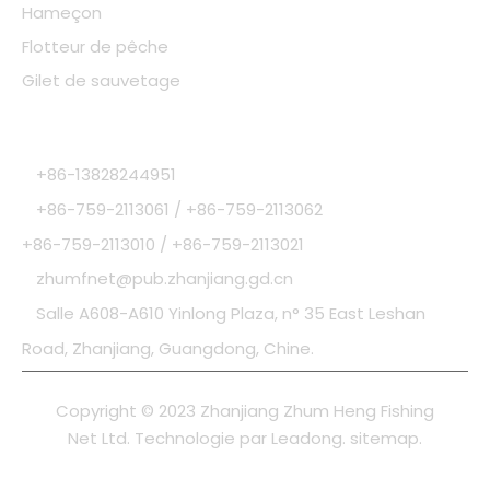
Hameçon
Flotteur de pêche
Gilet de sauvetage
Contrôle de qualité
Contactez-nous
+86-13828244951

+86-759-2113061 / +86-759-2113062

+86-759-2113010 / +86-759-2113021
zhumfnet@pub.zhanjiang.gd.cn

Salle A608-A610 Yinlong Plaza, n° 35 East Leshan

Road, Zhanjiang, Guangdong, Chine.
Copyright © 2023 Zhanjiang Zhum Heng Fishing
Net Ltd. Technologie par
Leadong
.
sitemap
.