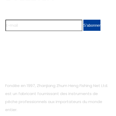
Aide à la vente
Abonnez-vous à notre newsletter
S’abonner
Notre compagnie
Fondée en 1997, Zhanjiang Zhum Heng Fishing Net Ltd.
est un fabricant fournissant des instruments de
pêche professionnels aux importateurs du monde
entier.