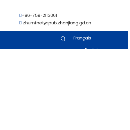
+86-759-2113061

zhumfnet@pub.zhanjiang.gd.cn

Français
English
Español
Kiswahili