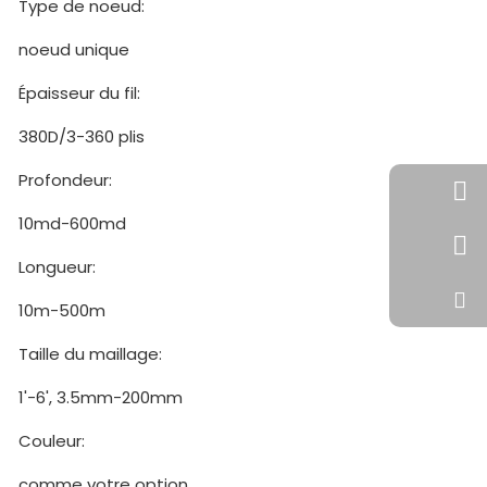
Type de noeud:
noeud unique
Épaisseur du fil:
380D/3-360 plis
Profondeur:
+86-
10md-600md
+86-
Longueur:
+86-
zhum
10m-500m
Taille du maillage:
+86-
1'-6', 3.5mm-200mm
+86-
Couleur:
comme votre option