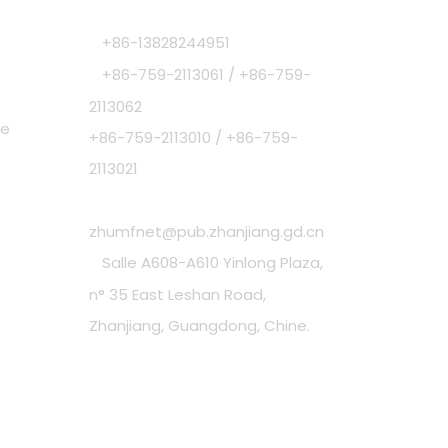
+86-13828244951

+86-759-2113061 / +86-759-

2113062
de
+86-759-2113010 / +86-759-
2113021

zhumfnet@pub.zhanjiang.gd.cn
Salle A608-A610 Yinlong Plaza,

n° 35 East Leshan Road,
Zhanjiang, Guangdong, Chine.