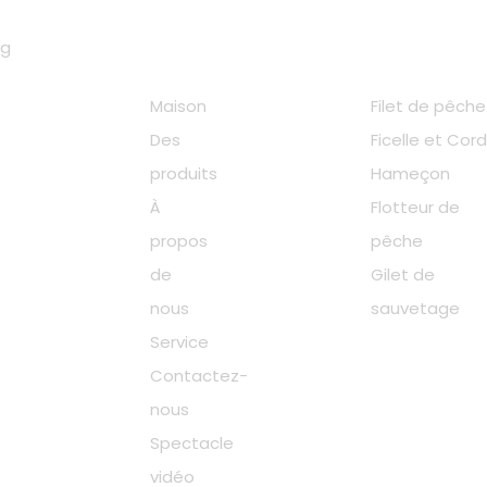
rapides
produit
ng
Maison
Filet de pêche
Des
Ficelle et Cor
produits
Hameçon
À
Flotteur de
propos
pêche
de
Gilet de
nous
sauvetage
Service
Contactez-
nous
Spectacle
vidéo