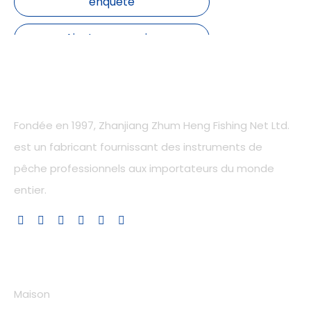
enquête
Ajouter au panier
Notre compagnie
Fondée en 1997, Zhanjiang Zhum Heng Fishing Net Ltd.
sur:
est un fabricant fournissant des instruments de
pêche professionnels aux importateurs du monde
En vertu d'un:
entier.
Corde PE
Liens rapides
Maison